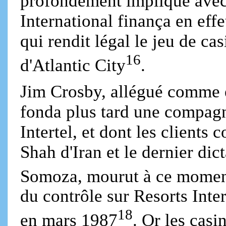
profondément impliqué avec
International finança en eff
qui rendit légal le jeu de cas
16
d'Atlantic City
.
Jim Crosby, allégué comme 
fonda plus tard une compagn
Intertel, et dont les clients 
Shah d'Iran et le dernier di
Somoza, mourut à ce mome
du contrôle sur Resorts Inte
18
en mars 1987
. Or les casi