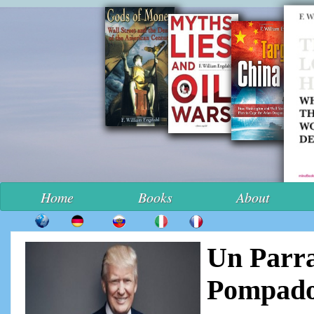
Home
Books
About
Un Parra
Pompad