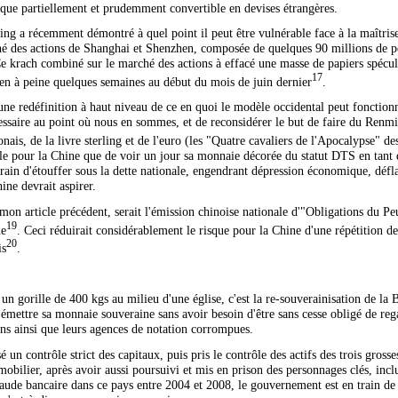
que partiellement et prudemment convertible en devises étrangères.
g a récemment démontré à quel point il peut être vulnérable face à la maîtrise
hé des actions de Shanghai et Shenzhen, composée de quelques 90 millions de peti
Ce krach combiné sur le marché des actions à effacé une masse de papiers spécul
17
s, en à peine quelques semaines au début du mois de juin dernier
.
une redéfinition à haut niveau de ce en quoi le modèle occidental peut fonctionn
essaire au point où nous en sommes, et de reconsidérer le but de faire du Renm
nais, de la livre sterling et de l'euro (les "Quatre cavaliers de l'Apocalypse"
able pour la Chine que de voir un jour sa monnaie décorée du statut DTS en tant
rain d'étouffer sous la dette nationale, engendrant dépression économique, déflat
ne devrait aspirer.
mon article précédent, serait l'émission chinoise nationale d'"Obligations du Peu
19
ne
. Ceci réduirait considérablement le risque pour la Chine d'une répétition de
20
is
.
n gorille de 400 kgs au milieu d'une église, c'est la re-souverainisation de la B
 d'émettre sa monnaie souveraine sans avoir besoin d'être sans cesse obligé de re
ins ainsi que leurs agences de notation corrompues.
un contrôle strict des capitaux, puis pris le contrôle des actifs des trois grosse
mobilier, après avoir aussi poursuivi et mis en prison des personnages clés, inc
aude bancaire dans ce pays entre 2004 et 2008, le gouvernement est en train de d