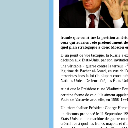
fraude que constitue la position amér
ceux qui auraient été prétendument der
quel plan stratégique a donc Moscou en 
D’un point de vue tactique, la Russie a ex
décision aux Etats-Unis, par son invitati
1
une véritable « guerre contre la terreur »
légitime de Bachar al-Assad, en vue de l’
terroristes hors la loi (la plupart consti
Nations Unies. De leur côté, les États-Uni
Ainsi que le Président russe Vladimir Pou
certaine forme de ce qu'ils aiment appele
Pacte de Varsovie avec elle, en 1990-1991. 
Un triomphaliste Président George Herber
un discours prononcé le 11 Septembre 199
Etats-Unis en une machine de guerre mon
créerait ce à quoi les francs-maçons et d’