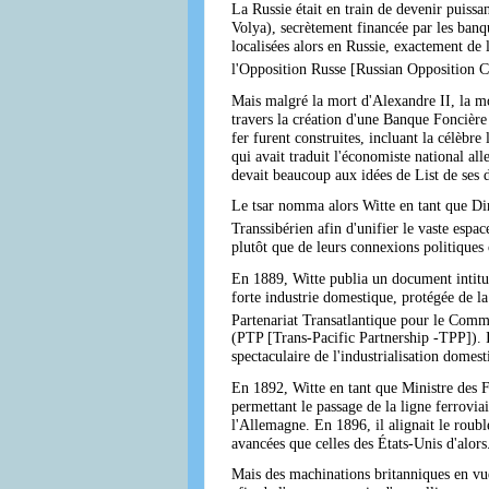
La Russie était en train de devenir puissa
Volya), secrètement financée par les banq
localisées alors en Russie, exactement d
l'Opposition Russe [Russian Opposition Co
Mais malgré la mort d'Alexandre II, la mod
travers la création d'une Banque Foncière 
fer furent construites, incluant la célèbr
qui avait traduit l'économiste national al
devait beaucoup aux idées de List de ses d
Le tsar nomma alors Witte en tant que Dire
Transsibérien afin d'unifier le vaste espac
plutôt que de leurs connexions politiques 
En 1889, Witte publia un document intitulé
forte industrie domestique, protégée de l
Partenariat Transatlantique pour le Comm
(PTP [Trans-Pacific Partnership -TPP]). I
spectaculaire de l'industrialisation domest
En 1892, Witte en tant que Ministre des Fi
permettant le passage de la ligne ferrovia
l'Allemagne. En 1896, il alignait le rouble 
avancées que celles des États-Unis d'alors.
Mais des machinations britanniques en vue 