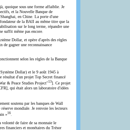
jà, quoique sous une forme affaiblie. Je
ectifs, et la Nouvelle Banque de
 Shanghai, en Chine. La porte d'une
 fondateur de la BAII au même titre que la
abilisation sur le long terme, répandre une
ne suffit même pas encore.
Système Dollar, et opère d'après des règles
in de gagner une reconnaissance
fonctionnent selon les règles de la Banque
 Système Dollar) et le 9 août 1945 à
e résultat d'un projet Top Secret financé
13
 War & Peace Studies Project"
]. Ce projet
R], qui était alors un laboratoire d'idées
mement soutenu par les banques de Wall
e réserve mondiale. Je renvoie les lecteurs
16
ain »
.
a volonté de faire de sa monnaie le
es financiers et monétaires du Trésor