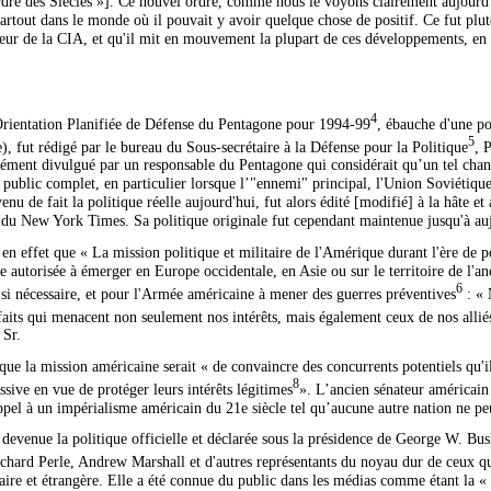
 des Siècles »]. Ce nouvel ordre, comme nous le voyons clairement aujourd'hu
artout dans le monde où il pouvait y avoir quelque chose de positif. Ce fut plut
ur de la CIA, et qu'il mit en mouvement la plupart de ces développements, en
4
 Orientation Planifiée de Défense du Pentagone pour 1994-99
, ébauche d'une po
5
, fut rédigé par le bureau du Sous-secrétaire à la Défense pour la Politique
, 
rément divulgué par un responsable du Pentagone qui considérait qu’un tel chan
t public complet, en particulier lorsque l’"ennemi" principal, l'Union Soviétique
venu de fait la politique réelle aujourd'hui, fut alors édité [modifié] à la hâte e
 du New York Times. Sa politique originale fut cependant maintenue jusqu'à au
en effet que « La mission politique et militaire de l'Amérique durant l'ère de p
e autorisée à émerger en Europe occidentale, en Asie ou sur le territoire de l'a
6
si nécessaire, et pour l'Armée américaine à mener des guerres préventives
: « 
its qui menacent non seulement nos intérêts, mais également ceux de nos alliés
 Sr.
e la mission américaine serait « de convaincre des concurrents potentiels qu'il
8
sive en vue de protéger leurs intérêts légitimes
». L’ancien sénateur américai
ppel à un impérialisme américain du 21e siècle tel qu’aucune autre nation ne peu
t devenue la politique officielle et déclarée sous la présidence de George W. B
ichard Perle, Andrew Marshall et d'autres représentants du noyau dur de ceux qu
itaire et étrangère. Elle a été connue du public dans les médias comme étant la 