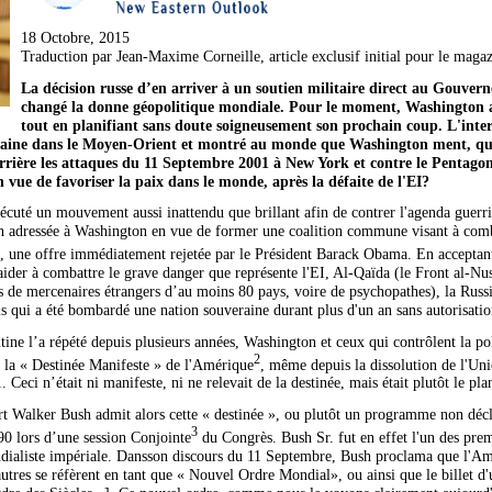
18 Octobre, 2015
Traduction par Jean-Maxime Corneille, article exclusif initial pour le maga
La décision russe d’en arriver à un soutien militaire direct au Gouve
changé la donne géopolitique mondiale. Pour le moment, Washington a 
tout en planifiant sans doute soigneusement son prochain coup. L'inte
icaine dans le Moyen-Orient et montré au monde que Washington ment, qu'e
rière les attaques du 11 Septembre 2001 à New York et contre le Pentagone
vue de favoriser la paix dans le monde, après la défaite de l'EI?
écuté un mouvement aussi inattendu que brillant afin de contrer l'agenda guerri
on adressée à Washington en vue de former une coalition commune visant à combat
, une offre immédiatement rejetée par le Président Barack Obama. En acceptant
aider à combattre le grave danger que représente l'EI, Al-Qaïda (le Front al-Nu
tués de mercenaires étrangers d’au moins 80 pays, voire de psychopathes), la Rus
s qui a été bombardé une nation souveraine durant plus d'un an sans autorisation,
tine l’a répété depuis plusieurs années, Washington et ceux qui contrôlent la p
2
r la « Destinée Manifeste » de l'Amérique
, même depuis la dissolution de l'Unio
Ceci n’était ni manifeste, ni ne relevait de la destinée, mais était plutôt le pla
t Walker Bush admit alors cette « destinée », ou plutôt un programme non décla
3
0 lors d’une session Conjointe
du Congrès. Bush Sr. fut en effet l'un des prem
dialiste impériale. Dansson discours du 11 Septembre, Bush proclama que l'A
autres se réfèrent en tant que « Nouvel Ordre Mondial», ou ainsi que le billet d'u