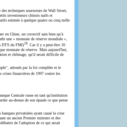
 des techniques sournoises de Wall Street,
ts investisseurs chinois naïfs et
atifs estimée à quelque quatre ou cinq mille
er en Chine, un correctif sain bien qu'à
inbi une « monnaie de réserve mondiale »,
18
 des DTS du FMI)
. Car il y a peut-être 10
 que monnaie de réserve. Mais aujourd'hui,
ion et chômage, qu'il serait difficile de
ple", adossés par la foi complète et le
s crises financières de 1997 contre les
anque Centrale russe en tant qu'institution
garder au-dessus de son épaule ce que pense
s banques privatisées ayant causé la crise
luant un ancien Premier ministre et des
ébattre de l'adoption de ce qui serait