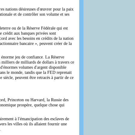
utres nations désireuses d'œuvrer pour la paix
tionale et de contrôler son volume et ses
gleterre ou de la Réserve Fédérale qui est
e crédit aux banques privées sont
cord avec les besoins en crédits de la nation
actionnaire bancaire », peuvent créer de la
un énorme jeu de confiance. La Réserve
illiers de milliards de dollars à travers ce
s d'énormes volumes d'argent disponible
 dans le monde, tandis que la FED reprenait
siècle, peuvent être retracés à partir de ce
ford, Princeton ou Harvard, la Russie des
conomique prospère, quelque chose qui
rairement à l'émancipation des esclaves de
vers les villes où ils allaient fournir une
.