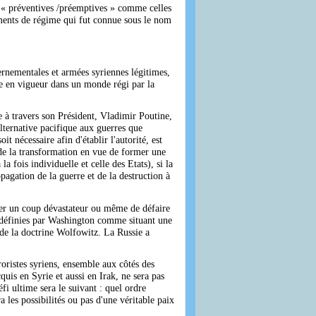
es « préventives /préemptives » comme celles
ments de régime qui fut connue sous le nom
ernementales et armées syriennes légitimes,
le en vigueur dans un monde régi par la
ie à travers son Président, Vladimir Poutine,
lternative pacifique aux guerres que
 nécessaire afin d'établir l'autorité, est
ur de la transformation en vue de former une
la fois individuelle et celle des Etats), si la
opagation de la guerre et de la destruction à
ter un coup dévastateur ou même de défaire
té définies par Washington comme situant une
 de la doctrine Wolfowitz. La Russie a
oristes syriens, ensemble aux côtés des
cquis en Syrie et aussi en Irak, ne sera pas
fi ultime sera le suivant : quel ordre
 les possibilités ou pas d'une véritable paix