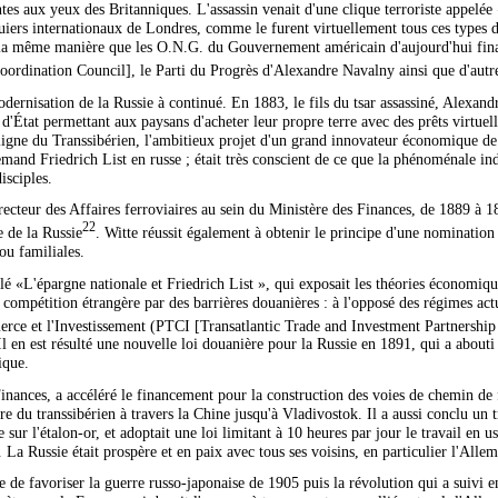
ntes aux yeux des Britanniques. L'assassin venait d'une clique terroriste appelé
uiers internationaux de Londres, comme le furent virtuellement tous ces types d
e la même manière que les O.N.G. du Gouvernement américain d'aujourd'hui fin
ordination Council], le Parti du Progrès d'Alexandre Navalny ainsi que d'autre
ernisation de la Russie à continué. En 1883, le fils du tsar assassiné, Alexandre
d'État permettant aux paysans d'acheter leur propre terre avec des prêts virtue
e ligne du Transsibérien, l'ambitieux projet d'un grand innovateur économique de
lemand Friedrich List en russe ; était très conscient de ce que la phénoménale in
isciples.
cteur des Affaires ferroviaires au sein du Ministère des Finances, de 1889 à 18
22
e de la Russie
. Witte réussit également à obtenir le principe d'une nomination
ou familiales.
 «L'épargne nationale et Friedrich List », qui exposait les théories économiques
a compétition étrangère par des barrières douanières : à l'opposé des régimes ac
erce et l'Investissement (PTCI [Transatlantic Trade and Investment Partnershi
l en est résulté une nouvelle loi douanière pour la Russie en 1891, qui a about
ique.
nances, a accéléré le financement pour la construction des voies de chemin de f
ire du transsibérien à travers la Chine jusqu'à Vladivostok. Il a aussi conclu un
sur l'étalon-or, et adoptait une loi limitant à 10 heures par jour le travail en us
 La Russie était prospère et en paix avec tous ses voisins, en particulier l'Alle
de favoriser la guerre russo-japonaise de 1905 puis la révolution qui a suivi en