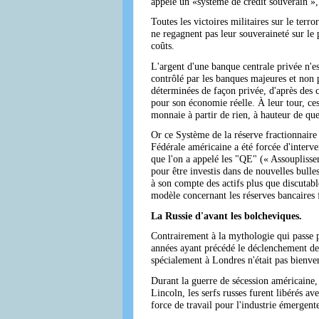
appelé un «système de crédit souverain »,
Toutes les victoires militaires sur le terro
ne regagnent pas leur souveraineté sur le
coûts.
L'argent d'une banque centrale privée n'est
contrôlé par les banques majeures et non 
déterminées de façon privée, d'après des c
pour son économie réelle. À leur tour, ces
monnaie à partir de rien, à hauteur de que
Or ce Système de la réserve fractionnaire
Fédérale américaine a été forcée d'interv
que l'on a appelé les "QE" (« Assouplisse
pour être investis dans de nouvelles bulle
à son compte des actifs plus que discutabl
modèle concernant les réserves bancaires f
La Russie d'avant les bolcheviques.
Contrairement à la mythologie qui passe p
années ayant précédé le déclenchement de
spécialement à Londres n'était pas bienve
Durant la guerre de sécession américaine, 
Lincoln, les serfs russes furent libérés ave
force de travail pour l'industrie émergen