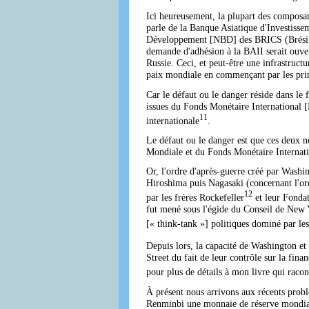
Ici heureusement, la plupart des composant
parle de la Banque Asiatique d'Investisse
Développement [NBD] des BRICS (Brésil-Ru
demande d'adhésion à la BAII serait ouver
Russie. Ceci, et peut-être une infrastruct
paix mondiale en commençant par les prin
Car le défaut ou le danger réside dans le f
issues du Fonds Monétaire International 
11
internationale
.
Le défaut ou le danger est que ces deux no
Mondiale et du Fonds Monétaire Internati
Or, l'ordre d'après-guerre créé par Washi
Hiroshima puis Nagasaki (concernant l'ordr
12
par les frères Rockefeller
et leur Fonda
fut mené sous l'égide du Conseil de New Y
[« think-tank »] politiques dominé par le
Depuis lors, la capacité de Washington e
Street du fait de leur contrôle sur la fin
pour plus de détails à mon livre qui racon
À présent nous arrivons aux récents probl
Renminbi une monnaie de réserve mondiale