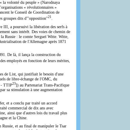
e « la volonté du peuple » (Narodnaya
'organisations « révolutionnaires »
ancent le Conseil de Coordination de
21
s groupes dits d'"opposition"
.
 III, a poursuivi la libération des serfs à
llement sans intérêt. Des voies de chemin de
 la Russie : le comte Sergueï Witte. Witte,
dustrialisation de l'Allemagne après 1871
91. De là, il lança la construction du
 des employés en fonction de leurs mérites,
 de List, qui justifiait le besoin d'une
tuels de libre-échange de l'OMC, du
23
p - TTIP
]) au Partenariat Trans-Pacifique
i par sa stimulation à une augmentation
er, et a conclu par traité un accord
 traité commercial de dix ans avec
ine, ainsi que d'autres lois du travail plus
magne et la Chine.
 Russie, et au final de manipuler le Tsar