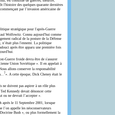
i, est constitué de guerres, meurtre,
ôt l'histoire des quelques quarante dernières
 commençant par l’invasion américaine de
litique stratégique pour l'après-Guerre
Paul Wolfowitz. Connu aujourd'hui comme
gement radical de la posture de la Défense
, n’était plus l'ennemi. La politique
t adouci après être apparu une première fois
jourd'hui.
ost-Guerre froide devra être de s'assurer
ncienne Union Soviétique ». Il en appelait à
Nous allons conserver la responsabilité
7
...
». A cette époque, Dick Cheney était le
s ne doivent pas aspirer à un rôle plus
n Ted Kennedy devait dénoncer cette
t ou ne devrait l’accepter ».
ush après le 11 Septembre 2001, lorsque
e l’on appelle les néoconservateurs
« Doctrine Bush », ou plus formellement la