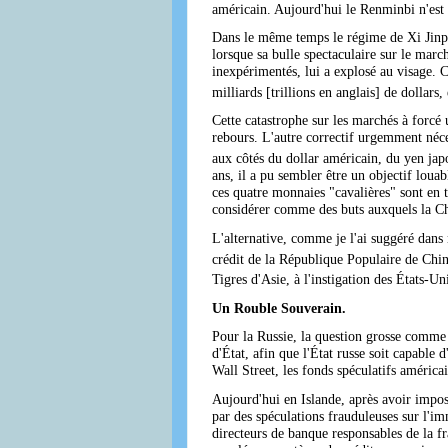
américain. Aujourd'hui le Renminbi n'est 
Dans le même temps le régime de Xi Jinpin
lorsque sa bulle spectaculaire sur le marc
inexpérimentés, lui a explosé au visage. 
milliards [trillions en anglais] de dollar
Cette catastrophe sur les marchés à forcé 
rebours. L'autre correctif urgemment néc
aux côtés du dollar américain, du yen japo
ans, il a pu sembler être un objectif lou
ces quatre monnaies "cavalières" sont en t
considérer comme des buts auxquels la Chi
L'alternative, comme je l'ai suggéré dans 
crédit de la République Populaire de Chi
Tigres d'Asie, à l'instigation des États-Un
Un Rouble Souverain.
Pour la Russie, la question grosse comme u
d'État, afin que l'État russe soit capable
Wall Street, les fonds spéculatifs américa
Aujourd'hui en Islande, après avoir imposé 
par des spéculations frauduleuses sur l'im
directeurs de banque responsables de la fr