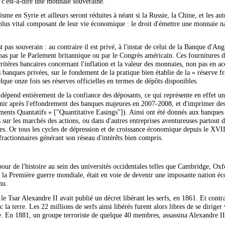
 c'est-à-dire une monnaie souveraine.
risme en Syrie et ailleurs seront réduites à néant si la Russie, la Chine, et les a
 plus vital composant de leur vie économique : le droit d'émettre une monnaie na
 pas souverain : au contraire il est privé, à l'instar de celui de la Banque d'An
pas par le Parlement britannique ou par le Congrès américain. Ces fournitures d
ritères bancaires concernant l'inflation et la valeur des monnaies, non pas en ac
 banques privées, sur le fondement de la pratique bien établie de la « réserve fr
lque onze fois ses réserves officielles en termes de dépôts disponibles.
 dépend entièrement de la confiance des déposants, ce qui représente en effet 
enir après l'effondrement des banques majeures en 2007-2008, et d'imprimer des m
ments Quantatifs » ["Quantitative Easings"]). Ainsi ont été donnés aux banque
s sur les marchés des actions, ou dans d'autres entreprises aventureuses partout
es. Or tous les cycles de dépression et de croissance économique depuis le XVIIe 
ractionnaires générant son réseau d'intérêts bien compris.
our de l'histoire au sein des universités occidentales telles que Cambridge, Ox
 la Première guerre mondiale, était en voie de devenir une imposante nation é
nu.
le Tsar Alexandre II avait publié un décret libérant les serfs, en 1861. Et cont
c la terre. Les 22 millions de serfs ainsi libérés furent alors libres de se diriger 
te. En 1881, un groupe terroriste de quelque 40 membres, assassina Alexandre II