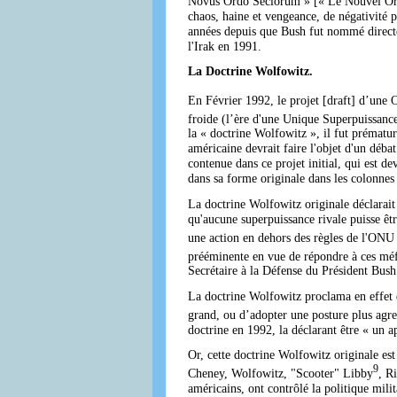
Novus Ordo Seclorum » [« Le Nouvel Ordre
chaos, haine et vengeance, de négativité p
années depuis que Bush fut nommé directe
l'Irak en 1991.
La Doctrine Wolfowitz.
En Février 1992, le projet [draft] d’une
froide (l’ère d'une Unique Superpuissance)
la « doctrine Wolfowitz », il fut prématu
américaine devrait faire l'objet d'un déba
contenue dans ce projet initial, qui est de
dans sa forme originale dans les colonnes
La doctrine Wolfowitz originale déclarait 
qu'aucune superpuissance rivale puisse êtr
une action en dehors des règles de l'ONU 
prééminente en vue de répondre à ces méfa
Secrétaire à la Défense du Président Bush
La doctrine Wolfowitz proclama en effet qu
grand, ou d’adopter une posture plus agres
doctrine en 1992, la déclarant être « un a
Or, cette doctrine Wolfowitz originale es
9
Cheney, Wolfowitz, "Scooter" Libby
, R
américains, ont contrôlé la politique mil