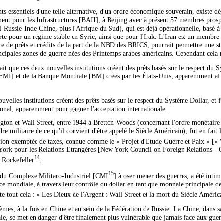
s essentiels d'une telle alternative, d'un ordre économique souverain, existe dé
ment pour les Infrastructures [BAII], à Beijing avec à présent 57 membres prosp
ssie-Inde-Chine, plus l'Afrique du Sud), qui est déjà opérationnelle, basé à
te pour un régime stable en Syrie, ainsi que pour l'Irak. L'Iran est un membre
ure de prêts et crédits de la part de la NBD des BRICS, pourrait permettre une st
cipales zones de guerre nées des Printemps arabes américains. Cependant cela 
ait que ces deux nouvelles institutions créent des prêts basés sur le respect du 
[FMI] et de la Banque Mondiale [BM] créés par les États-Unis, apparemment af
uvelles institutions créent des prêts basés sur le respect du Système Dollar, et 
onal, apparemment pour gagner l'acceptation internationale.
ngton et Wall Street, entre 1944 à Bretton-Woods (concernant l'ordre monétaire
e militaire de ce qu'il convient d'être appelé le Siècle Américain), fut en fait l
tion exemptée de taxes, connue comme le « Projet d'Etude Guerre et Paix » [«
ork pour les Relations Etrangères [New York Council on Foreign Relations - CF
14
s Rockefeller
.
15
t du Complexe Militaro-Industriel [CMI
] à oser mener des guerres, a été inti
ance mondiale, à travers leur contrôle du dollar en tant que monnaie principale d
te tout cela : « Les Dieux de l'Argent : Wall Street et la mort du Siècle Améric
èmes, à la fois en Chine et au sein de la Fédération de Russie. La Chine, dans s
, se met en danger d'être finalement plus vulnérable que jamais face aux guerr