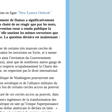
zine en ligne
“New Eastern Outlook”
rnement de Damas a significativement
choisi de ne réagir que par les mots,
rvention russe a rendu publique la
lle soutient les mêmes terroristes que
. La question décisive est maintenant :
er de certains très mauvais cercles de
tre les terroristes en Syrie, et à mener
 ainsi l'invitation du Gouvernement
sra), ainsi que de nombreux autres gangs de
sie respecte scrupuleusement la Charte des
 ne respectent pas le droit international.
olitique de Washington poursuivent une
n soviétique et de l'alliance militaire du
n fou de certains cercles accros au pouvoir.
ré de ces cercles accros au pouvoir, dans
iers ingénieurs de la transformation des
mérique en tant qu’Unique Superpuissance
n dollar américain le déclare en latin : «