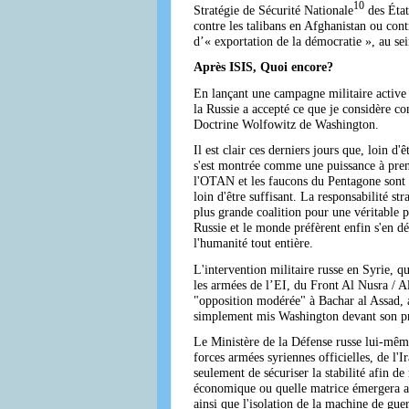
10
Stratégie de Sécurité Nationale
des État
contre les talibans en Afghanistan ou c
d’« exportation de la démocratie », au se
Après ISIS, Quoi encore?
En lançant une campagne militaire active e
la Russie a accepté ce que je considère c
Doctrine Wolfowitz de Washington.
Il est clair ces derniers jours que, loin 
s'est montrée comme une puissance à prend
l'OTAN et les faucons du Pentagone sont to
loin d'être suffisant. La responsabilité st
plus grande coalition pour une véritable pai
Russie et le monde préfèrent enfin s'en déb
l'humanité tout entière.
L'intervention militaire russe en Syrie,
les armées de l’EI, du Front Al Nusra / A
"opposition modérée" à Bachar al Assad, a
simplement mis Washington devant son prop
Le Ministère de la Défense russe lui-même
forces armées syriennes officielles, de l'I
seulement de sécuriser la stabilité afin de
économique ou quelle matrice émergera au n
ainsi que l'isolation de la machine de gu