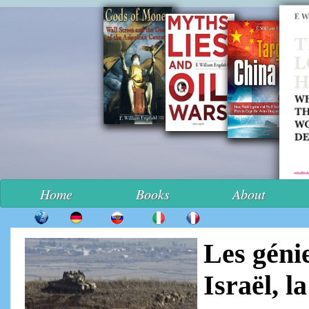
Home
Books
About
Les génie
Israël, l