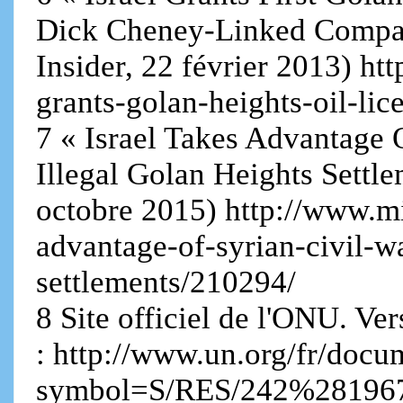
Dick Cheney-Linked Compan
Insider, 22 février 2013) ht
grants-golan-heights-oil-li
7 « Israel Takes Advantage 
Illegal Golan Heights Settl
octobre 2015) http://www.m
advantage-of-syrian-civil-w
settlements/210294/
8 Site officiel de l'ONU. Ve
: http://www.un.org/fr/doc
symbol=S/RES/242%28196