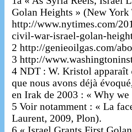
1a « As Syria Reels, Israel 
Golan Heights » (New York 
http://www.nytimes.com/201
civil-war-israel-golan-heig
2 http://genieoilgas.com/abo
3 http://www.washingtoninst
4 NDT : W. Kristol apparaît
que nous avons déjà évoqué, 
en Irak de 2003 : « Why we 
5 Voir notamment : « La fac
Laurent, 2009, Plon).
6 « Israel Grants First Gola