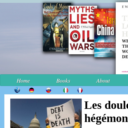
Home
Books
About
Les doul
hégémoni